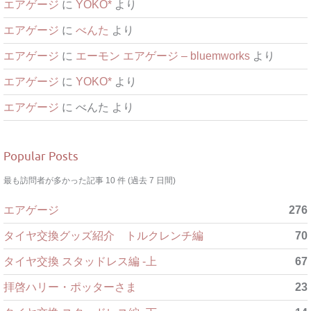
エアゲージ
に
YOKO*
より
エアゲージ
に
べんた
より
エアゲージ
に
エーモン エアゲージ – bluemworks
より
エアゲージ
に
YOKO*
より
エアゲージ
に
べんた
より
Popular Posts
最も訪問者が多かった記事 10 件 (過去 7 日間)
エアゲージ
276
タイヤ交換グッズ紹介 トルクレンチ編
70
タイヤ交換 スタッドレス編 -上
67
拝啓ハリー・ポッターさま
23