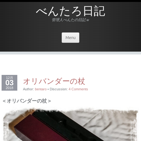
べんたろ日記
管理人べんたの日記ｗ
Menu
12月
オリバンダーの杖
03
2018
Author:
bentaro
•
Discussion:
4 Comments
＜オリバンダーの杖＞