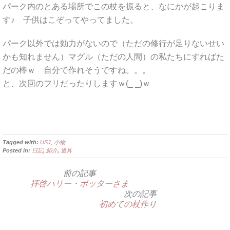
パーク内のとある場所でこの杖を振ると、なにかが起こりま
す♪ 子供はこぞってやってました。
パーク以外では効力がないので（ただの修行が足りないせい
かも知れません）マグル（ただの人間）の私たちにすればた
だの棒ｗ 自分で作れそうですね。。。
と、次回のフリだったりしますｗ(_ _)ｗ
Tagged with:
USJ
,
小物
Posted in:
日記
,
紹介
,
道具
前の記事
拝啓ハリー・ポッターさま
次の記事
初めての杖作り