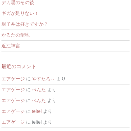
デカ暖のその後
ギガが足りない！
親子丼は好きですか？
かるたの聖地
近江神宮
最近のコメント
エアゲージ
に
やすたろ～
より
エアゲージ
に
べんた
より
エアゲージ
に
べんた
より
エアゲージ
に
teltel
より
エアゲージ
に
teltel
より